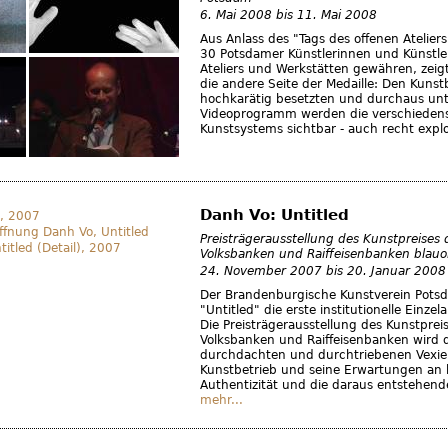
6. Mai 2008
bis
11. Mai 2008
Aus Anlass des "Tags des offenen Atelier
30 Potsdamer Künstlerinnen und Künstler 
Ateliers und Werkstätten gewähren, zei
die andere Seite der Medaille: Den Kunst
hochkarätig besetzten und durchaus un
Videoprogramm werden die verschiedens
Kunstsystems sichtbar - auch recht expl
Danh Vo: Untitled
Preisträgerausstellung des Kunstpreises
Volksbanken und Raiffeisenbanken blau
24. November 2007
bis
20. Januar 2008
Der Brandenburgische Kunstverein Potsd
"Untitled" die erste institutionelle Einze
Die Preisträgerausstellung des Kunstpre
Volksbanken und Raiffeisenbanken wird 
durchdachten und durchtriebenen Vexier
Kunstbetrieb und seine Erwartungen an 
Authentizität und die daraus entstehende
mehr...