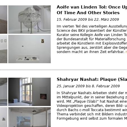
Aoife van Linden Tol: Once U
Of Time And Other Stories
15. Februar 2009
bis
22. März 2009
Im vierten Teil des vierteiligen Ausstellu
Science des BKV präsentiert der Künstler 
Kurator seine Kollegin Aoife van Linden To
der Bundesanstalt für Materialforschung
arbeitet die Künstlerin mit Explosivstoffe
Sprengungen aus, zerstört aber die Geg
sondern macht an ihnen Zeit erfahrbar.
Shahryar Nashat: Plaque (Sl
25. Januar 2009
bis
8. Februar 2009
In Shahryar Nashats Arbeiten steht der 
im Mittelpunkt, der in seiner Beziehung
wird. Mit „Plaque (Slab)“ hat Nashat ein
Videoprojektion geschaffen, deren Bild- 
durch Bachs c-moll Toccata bestimmt wir
Thema verbindet sich mit Bildern industri
Formgebung wird selbst zum formalen M