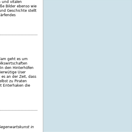
 und vitalen
ße Bilder ebenso wie
nd Geschichte stellt
härfendes
sdam geht es um
Volkswirtschaften
 In den Hinterhöfen
pierwütige User
t es an der Zeit, dass
lbst zu Piraten
it Enterhaken die
 Gegenwartskunst in