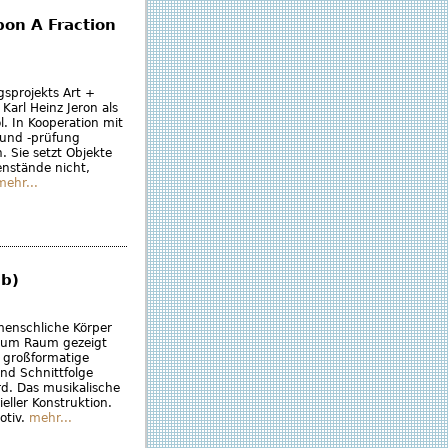
pon A Fraction
ngsprojekts Art +
Karl Heinz Jeron als
l. In Kooperation mit
 und -prüfung
n. Sie setzt Objekte
enstände nicht,
mehr...
ab)
menschliche Körper
 zum Raum gezeigt
e großformatige
und Schnittfolge
d. Das musikalische
eller Konstruktion.
otiv.
mehr...