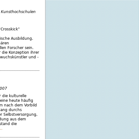
 Kunsthochschulen
"Crosskick"
ische Ausbildung.
nären
llen Forscher sein.
 die Konzeption ihrer
wuchskünstler und -
2007
 die kulturelle
eine heute häufig
um nach dem Vorbild
gang durchs
der Selbstversorgung,
ndung aus dem
tand die
..