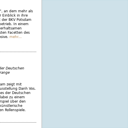
s", an dem mehr als
Einblick in ihre
gt der BKV Potsdam
betrieb. In einem
terhaltsamen
ten Facetten des
osive.
mehr...
 der Deutschen
orange
am zeigt mit
lausstellung Danh Vos.
ises der Deutschen
dabei zu einem
spiel über den
künstlerische
n Rollenspiele.