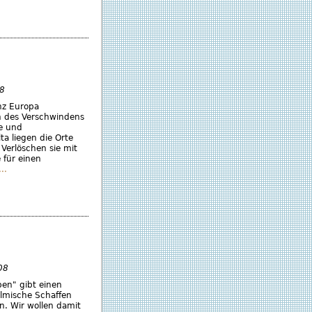
8
nz Europa
n des Verschwindens
e und
a liegen die Orte
Verlöschen sie mit
 für einen
..
08
ben" gibt einen
filmische Schaffen
en. Wir wollen damit