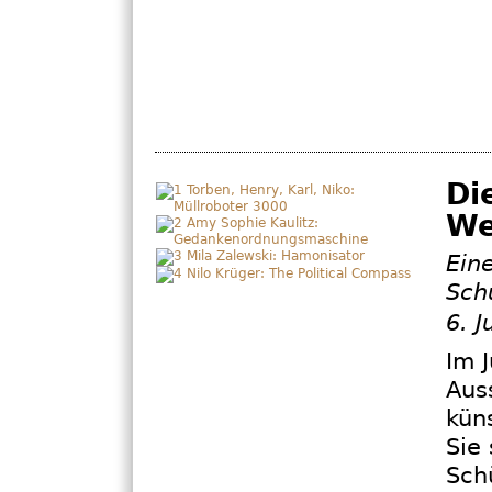
Di
We
Ein
Sch
6. J
Im J
Aus
kün
Sie
Sch