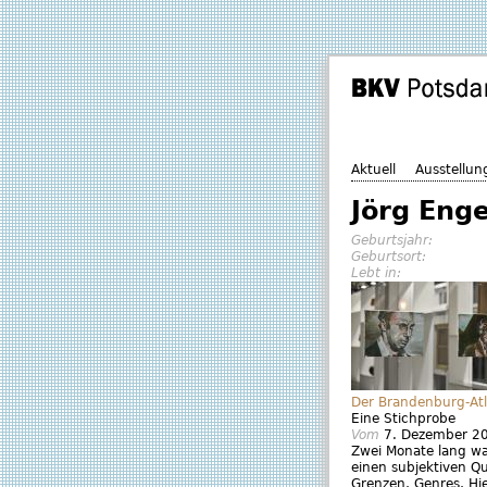
Aktuell
Ausstellun
Jörg Eng
Geburtsjahr:
Geburtsort:
Lebt in:
Der Brandenburg-Atl
Eine Stichprobe
Vom
7. Dezember 2
Zwei Monate lang wa
einen subjektiven Qu
Grenzen, Genres, Hier