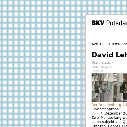
Aktuell
Ausstellun
David L
Geburtsjahr:
Geburtsort:
Lebt in:
Der Brandenburg-Atl
Eine Stichprobe
Vom
7. Dezember 2
Zwei Monate lang wa
einen subjektiven Qu
Grenzen, Genres, Hier