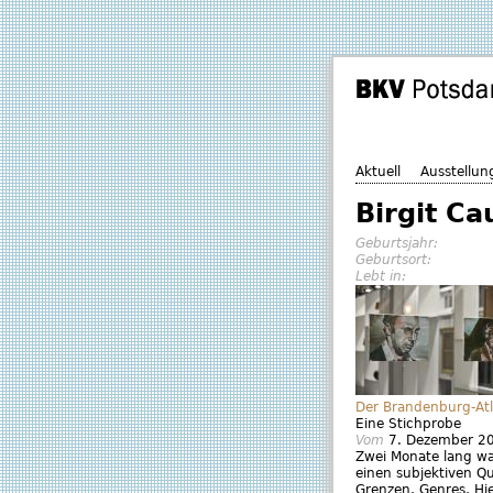
Aktuell
Ausstellun
Birgit Ca
Geburtsjahr:
Geburtsort:
Lebt in:
Der Brandenburg-Atl
Eine Stichprobe
Vom
7. Dezember 2
Zwei Monate lang wa
einen subjektiven Qu
Grenzen, Genres, Hier