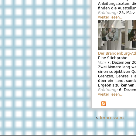
Anleitungstexten, di
finden die Ausstellu
Eröffnung:
25. März
weiter lesen...
Der Brandenburg-Atl
Eine Stichprobe
Vom
7. Dezember 2
Zwei Monate lang wa
einen subjektiven Qu
Grenzen, Genres, Hier
über ein Land, sond
Ergebnis zu kennen.
Eröffnung:
6. Deze
weiter lesen...
Impressum