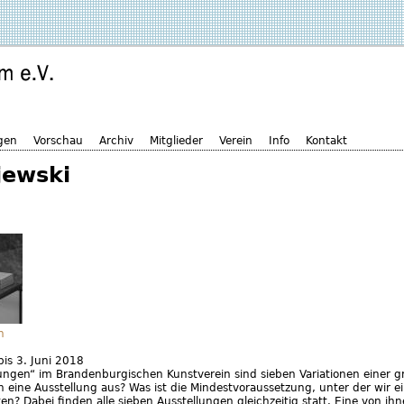
gen
Vorschau
Archiv
Mitglieder
Verein
Info
Kontakt
jewski
n
bis
3. Juni 2018
ungen“ im Brandenburgischen Kunstverein sind sieben Variationen einer g
 eine Ausstellung aus? Was ist die Mindestvoraussetzung, unter der wir ei
ten? Dabei finden alle sieben Ausstellungen gleichzeitig statt. Eine von ih