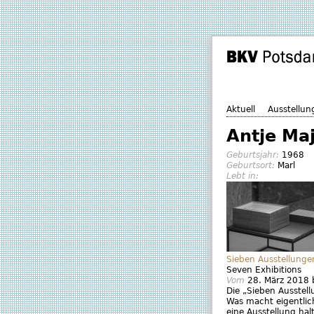
Aktuell
Ausstellun
Antje Ma
Geburtsjahr:
1968
Geburtsort:
Marl
Lebt in:
Sieben Ausstellunge
Seven Exhibitions
Vom
28. März 2018
Die „Sieben Ausstell
Was macht eigentlich
eine Ausstellung hal