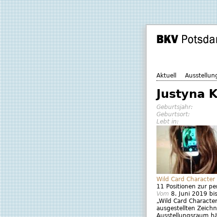
Aktuell
Ausstellun
Justyna 
Geburtsjahr:
Geburtsort:
Lebt in:
Wild Card Character
11 Positionen zur p
Vom
8. Juni 2019
bi
„Wild Card Character
ausgestellten Zeich
Ausstellungsraum hä